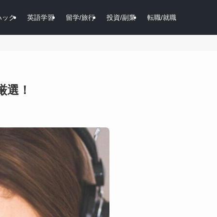
ハック
英語学習
留学/旅行
投資/副業
転職/就職
厳選！